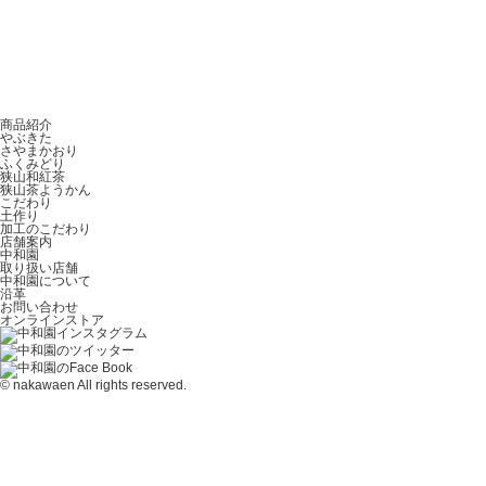
商品紹介
やぶきた
さやまかおり
ふくみどり
狭山和紅茶
狭山茶ようかん
こだわり
土作り
加工のこだわり
店舗案内
中和園
取り扱い店舗
中和園について
沿革
お問い合わせ
オンラインストア
© nakawaen All rights reserved.