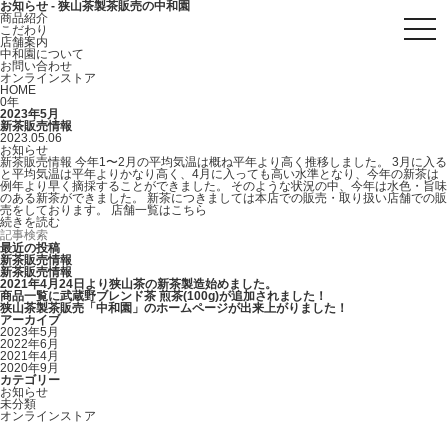
お知らせ - 狭山茶製茶販売の中和園
商品紹介
toggl
こだわり
navig
店舗案内
中和園について
お問い合わせ
オンラインストア
HOME
0年
2023年5月
新茶販売情報
2023.05.06
お知らせ
新茶販売情報 今年1〜2月の平均気温は概ね平年より高く推移しました。 3月に入る
と平均気温は平年よりかなり高く、4月に入っても高い水準となり、今年の新茶は
例年より早く摘採することができました。 そのような状況の中、今年は水色・旨味
のある新茶ができました。 新茶につきましては本店での販売・取り扱い店舗での販
売をしております。 店舗一覧はこちら
続きを読む
最近の投稿
新茶販売情報
新茶販売情報
2021年4月24日より狭山茶の新茶製造始めました。
商品一覧に武蔵野ブレンド茶 煎茶(100g)が追加されました！
狭山茶製茶販売「中和園」のホームページが出来上がりました！
アーカイブ
2023年5月
2022年6月
2021年4月
2020年9月
カテゴリー
お知らせ
未分類
オンラインストア