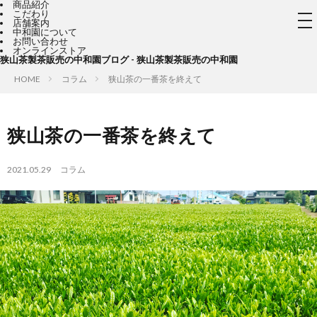
商品紹介
こだわり
tog
店舗案内
nav
中和園について
お問い合わせ
オンラインストア
狭山茶製茶販売の中和園ブログ - 狭山茶製茶販売の中和園
HOME
コラム
狭山茶の一番茶を終えて
狭山茶の一番茶を終えて
2021.05.29
コラム