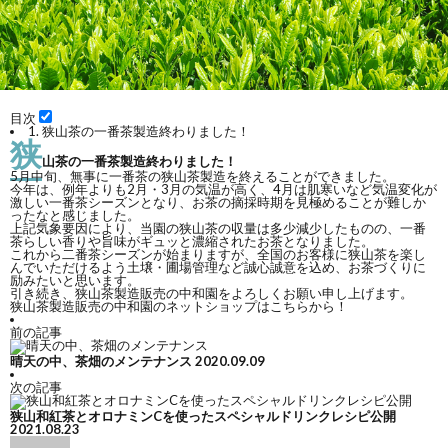
目次
1.
狭山茶の一番茶製造終わりました！
狭
山茶の一番茶製造終わりました！
5月中旬、無事に一番茶の狭山茶製造を終えることができました。
今年は、例年よりも2月・3月の気温が高く、4月は肌寒いなど気温変化が
激しい一番茶シーズンとなり、お茶の摘採時期を見極めることが難しか
ったなと感じました。
上記気象要因により、当園の狭山茶の収量は多少減少したものの、一番
茶らしい香りや旨味がギュッと濃縮されたお茶となりました。
これから二番茶シーズンが始まりますが、全国のお客様に狭山茶を楽し
んでいただけるよう土壌・圃場管理など誠心誠意を込め、お茶づくりに
励みたいと思います。
引き続き、狭山茶製造販売の中和園をよろしくお願い申し上げます。
狭山茶製造販売の中和園のネットショップは
こちら
から！
前の記事
晴天の中、茶畑のメンテナンス
2020.09.09
次の記事
狭山和紅茶とオロナミンCを使ったスペシャルドリンクレシピ公開
2021.08.23